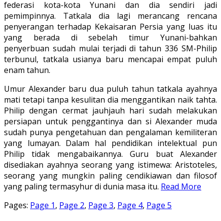
federasi kota-kota Yunani dan dia sendiri jadi
pemimpinnya. Tatkala dia lagi merancang rencana
penyerangan terhadap Kekaisaran Persia yang luas itu
yang berada di sebelah timur Yunani-bahkan
penyerbuan sudah mulai terjadi di tahun 336 SM-Philip
terbunul, tatkala usianya baru mencapai empat puluh
enam tahun.
Umur Alexander baru dua puluh tahun tatkala ayahnya
mati tetapi tanpa kesulitan dia menggantikan naik tahta.
Philip dengan cermat jauhjauh hari sudah melakukan
persiapan untuk penggantinya dan si Alexander muda
sudah punya pengetahuan dan pengalaman kemiliteran
yang lumayan. Dalam hal pendidikan intelektual pun
Philip tidak mengabaikannya. Guru buat Alexander
disediakan ayahnya seorang yang istimewa: Aristoteles,
seorang yang mungkin paling cendikiawan dan filosof
yang paling termasyhur di dunia masa itu.
Read More
Pages:
Page
1
,
Page
2
,
Page
3
,
Page
4
,
Page
5