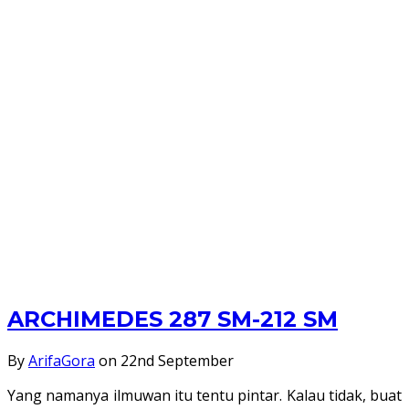
ArifaGora
de l'utilité d'une plus
Toggle navigation
Tokoh Dunia
Berbagai cerita inspirasi yang diharapkan dapat
menggugah pengetahuan, semangat, dan sebagai
pengembangan karakter diri kita di masa yang akan
datang
ARCHIMEDES 287 SM-212 SM
By
ArifaGora
on 22nd September
Yang namanya ilmuwan itu tentu pintar. Kalau tidak, buat